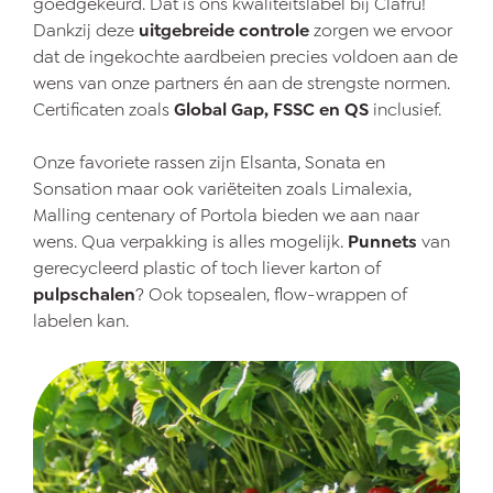
goedgekeurd. Dat is ons kwaliteitslabel bij Clafru!
Dankzij deze
uitgebreide controle
zorgen we ervoor
dat de ingekochte aardbeien precies voldoen aan de
wens van onze partners én aan de strengste normen.
Certificaten zoals
Global Gap, FSSC en QS
inclusief.
Onze favoriete rassen zijn Elsanta, Sonata en
Sonsation maar ook variëteiten zoals Limalexia,
Malling centenary of Portola bieden we aan naar
wens. Qua verpakking is alles mogelijk.
Punnets
van
gerecycleerd plastic of toch liever karton of
pulpschalen
? Ook topsealen, flow-wrappen of
labelen kan.