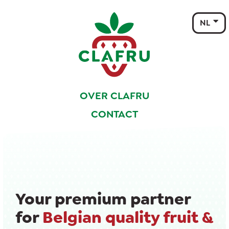
NL
EN
FR
DE
ES
OVER CLAFRU
IT
CONTACT
Your premium partner
for
Belgian quality fruit &