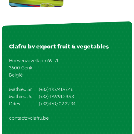
Clafru bv export fruit & vegetables
Hoevenzavellaan 69-71
3600 Genk
België
Mathieu Sr.
(+32)475/41.97.46
Mathieu Jr.
(+32)479/91.28.93
Dries
(+32)470/02.22.34
contact@clafru.be